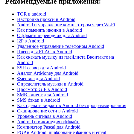
Рекомендуемые приложения:
TOR в android
Настройка прокси в Android
Android и управление компьютером через Wi-Fi
Как поменять иконки в Android
Оффлайн переводчик для Android
I2P в Android
Удаленное управление телефоном Android
Плеер для FLAC в Android
Как скачать музыку из плейлиста Вконтакте на
Android
SSH сервер для Android
Аналог ArtMoney для Android
Фаервол для Android
Определитель музыки в Android
Просмотр GIF в Android
SMB клиент для Android
SMS бэкап в Android
Как сделать виджет в Android без программирования
Сканирование сети в Android
Уровень сигнала в Android
Android и википедия оффлайн
Компилятор Pascal для Android
PGP в Android, шифрование файлов и email