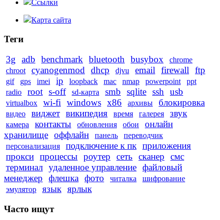
Ссылки
Карта сайта
Теги
3g
adb
benchmark
bluetooth
busybox
chrome
cyanogenmod
dhcp
email
firewall
ftp
chroot
djvu
ip
gif
gps
imei
loopback
mac
nmap
powerpoint
ppt
root
s-off
smb
sqlite
ssh
usb
radio
sd-карта
wi-fi
windows
x86
блокировка
virtualbox
архивы
виджет
википедия
звук
видео
время
галерея
контакты
онлайн
камера
обновления
обои
хранилище
оффлайн
панель
переводчик
подключение к пк
приложения
персонализация
прокси
процессы
роутер
сеть
сканер
смс
терминал
удаленное управление
файловый
менеджер
флешка
фото
читалка
шифрование
язык
ярлык
эмулятор
Часто ищут