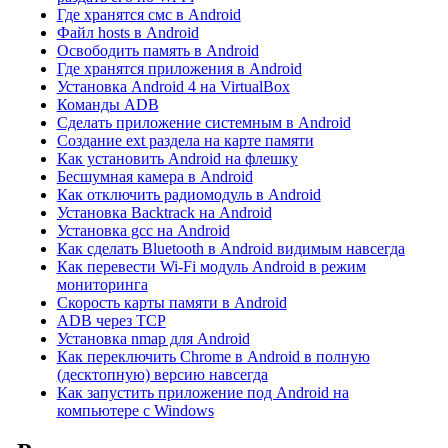
Где хранятся смс в Android
Файл hosts в Android
Освободить память в Android
Где хранятся приложения в Android
Установка Android 4 на VirtualBox
Команды ADB
Сделать приложение системным в Android
Создание ext раздела на карте памяти
Как установить Android на флешку
Бесшумная камера в Android
Как отключить радиомодуль в Android
Установка Backtrack на Android
Установка gcc на Android
Как сделать Bluetooth в Android видимым навсегда
Как перевести Wi-Fi модуль Android в режим
мониторинга
Скорость карты памяти в Android
ADB через TCP
Установка nmap для Android
Как переключить Chrome в Android в полную
(десктопную) версию навсегда
Как запустить приложение под Android на
компьютере с Windows