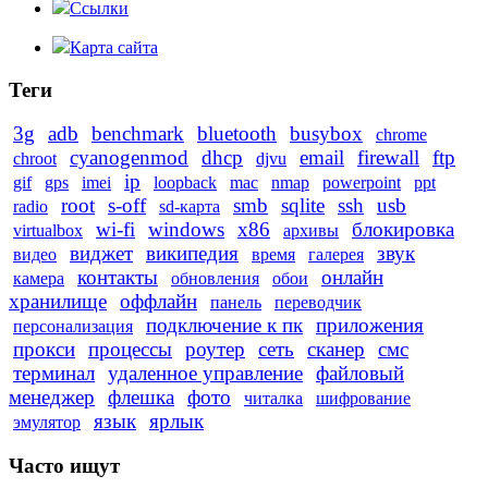
Ссылки
Карта сайта
Теги
3g
adb
benchmark
bluetooth
busybox
chrome
cyanogenmod
dhcp
email
firewall
ftp
chroot
djvu
ip
gif
gps
imei
loopback
mac
nmap
powerpoint
ppt
root
s-off
smb
sqlite
ssh
usb
radio
sd-карта
wi-fi
windows
x86
блокировка
virtualbox
архивы
виджет
википедия
звук
видео
время
галерея
контакты
онлайн
камера
обновления
обои
хранилище
оффлайн
панель
переводчик
подключение к пк
приложения
персонализация
прокси
процессы
роутер
сеть
сканер
смс
терминал
удаленное управление
файловый
менеджер
флешка
фото
читалка
шифрование
язык
ярлык
эмулятор
Часто ищут