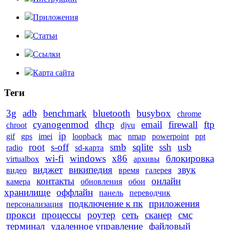
Приложения
Статьи
Ссылки
Карта сайта
Теги
3g
adb
benchmark
bluetooth
busybox
chrome
cyanogenmod
dhcp
email
firewall
ftp
chroot
djvu
ip
gif
gps
imei
loopback
mac
nmap
powerpoint
ppt
root
s-off
smb
sqlite
ssh
usb
radio
sd-карта
wi-fi
windows
x86
блокировка
virtualbox
архивы
виджет
википедия
звук
видео
время
галерея
контакты
онлайн
камера
обновления
обои
хранилище
оффлайн
панель
переводчик
подключение к пк
приложения
персонализация
прокси
процессы
роутер
сеть
сканер
смс
терминал
удаленное управление
файловый