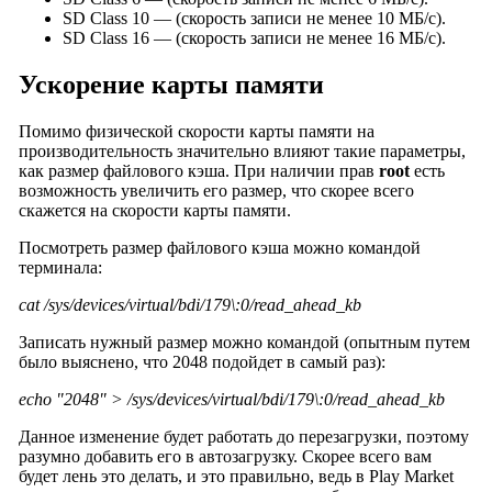
SD Class 10 — (скорость записи не менее 10 МБ/с).
SD Class 16 — (скорость записи не менее 16 МБ/с).
Ускорение карты памяти
Помимо физической скорости карты памяти на
производительность значительно влияют такие параметры,
как размер файлового кэша. При наличии прав
root
есть
возможность увеличить его размер, что скорее всего
скажется на скорости карты памяти.
Посмотреть размер файлового кэша можно командой
терминала:
cat /sys/devices/virtual/bdi/179\:0/read_ahead_kb
Записать нужный размер можно командой (опытным путем
было выяснено, что 2048 подойдет в самый раз):
echo "2048" > /sys/devices/virtual/bdi/179\:0/read_ahead_kb
Данное изменение будет работать до перезагрузки, поэтому
разумно добавить его в автозагрузку. Скорее всего вам
будет лень это делать, и это правильно, ведь в Play Market