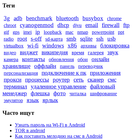
Теги
3g
adb
benchmark
bluetooth
busybox
chrome
cyanogenmod
dhcp
email
firewall
ftp
chroot
djvu
ip
gif
gps
imei
loopback
mac
nmap
powerpoint
ppt
root
s-off
smb
sqlite
ssh
usb
radio
sd-карта
wi-fi
windows
x86
блокировка
virtualbox
архивы
виджет
википедия
звук
видео
время
галерея
контакты
онлайн
камера
обновления
обои
хранилище
оффлайн
панель
переводчик
подключение к пк
приложения
персонализация
прокси
процессы
роутер
сеть
сканер
смс
терминал
удаленное управление
файловый
менеджер
флешка
фото
читалка
шифрование
язык
ярлык
эмулятор
Часто ищут
Узнать пароль на Wi-Fi в Android
TOR в android
Как поставить мелодию на смс в Android