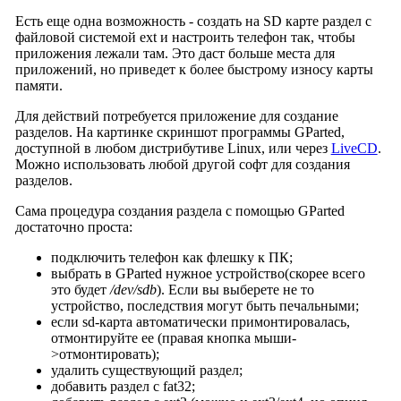
Есть еще одна возможность - создать на SD карте раздел с
файловой системой ext и настроить телефон так, чтобы
приложения лежали там. Это даст больше места для
приложений, но приведет к более быстрому износу карты
памяти.
Для действий потребуется приложение для создание
разделов. На картинке скриншот программы GParted,
доступной в любом дистрибутиве Linux, или через
LiveCD
.
Можно использовать любой другой софт для создания
разделов.
Сама процедура создания раздела с помощью GParted
достаточно проста:
подключить телефон как флешку к ПК;
выбрать в GParted нужное устройство(скорее всего
это будет
/dev/sdb
). Если вы выберете не то
устройство, последствия могут быть печальными;
если sd-карта автоматически примонтировалась,
отмонтируйте ее (правая кнопка мыши-
>отмонтировать);
удалить существующий раздел;
добавить раздел с fat32;