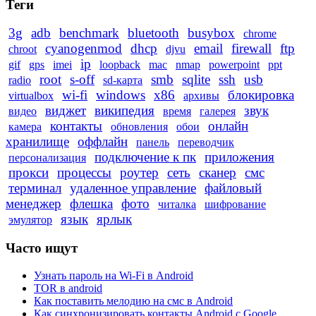
Теги
3g
adb
benchmark
bluetooth
busybox
chrome
cyanogenmod
dhcp
email
firewall
ftp
chroot
djvu
ip
gif
gps
imei
loopback
mac
nmap
powerpoint
ppt
root
s-off
smb
sqlite
ssh
usb
radio
sd-карта
wi-fi
windows
x86
блокировка
virtualbox
архивы
виджет
википедия
звук
видео
время
галерея
контакты
онлайн
камера
обновления
обои
хранилище
оффлайн
панель
переводчик
подключение к пк
приложения
персонализация
прокси
процессы
роутер
сеть
сканер
смс
терминал
удаленное управление
файловый
менеджер
флешка
фото
читалка
шифрование
язык
ярлык
эмулятор
Часто ищут
Узнать пароль на Wi-Fi в Android
TOR в android
Как поставить мелодию на смс в Android
Как синхронизировать контакты Android с Google