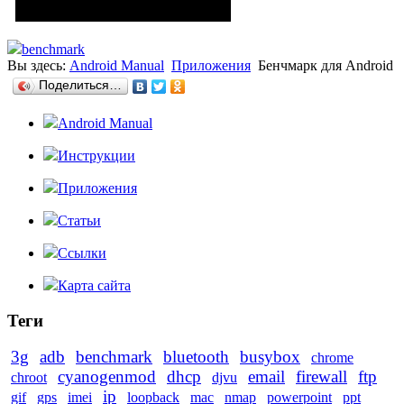
benchmark
Вы здесь:
Android Manual
Приложения
Бенчмарк для Android
Поделиться…
Android Manual
Инструкции
Приложения
Статьи
Ссылки
Карта сайта
Теги
3g
adb
benchmark
bluetooth
busybox
chrome
cyanogenmod
dhcp
email
firewall
ftp
chroot
djvu
ip
gif
gps
imei
loopback
mac
nmap
powerpoint
ppt