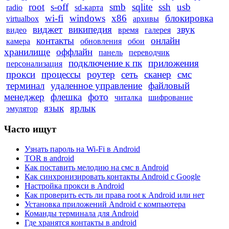
root
s-off
smb
sqlite
ssh
usb
radio
sd-карта
wi-fi
windows
x86
блокировка
virtualbox
архивы
виджет
википедия
звук
видео
время
галерея
контакты
онлайн
камера
обновления
обои
хранилище
оффлайн
панель
переводчик
подключение к пк
приложения
персонализация
прокси
процессы
роутер
сеть
сканер
смс
терминал
удаленное управление
файловый
менеджер
флешка
фото
читалка
шифрование
язык
ярлык
эмулятор
Часто ищут
Узнать пароль на Wi-Fi в Android
TOR в android
Как поставить мелодию на смс в Android
Как синхронизировать контакты Android с Google
Настройка прокси в Android
Как проверить есть ли права root к Android или нет
Установка приложений Android с компьютера
Команды терминала для Android
Где хранятся контакты в android