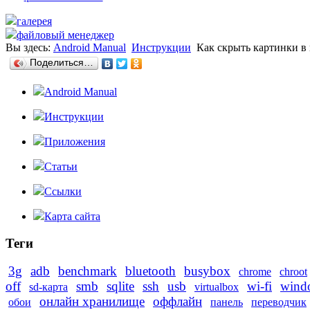
галерея
файловый менеджер
Вы здесь:
Android Manual
Инструкции
Как скрыть картинки в 
Поделиться…
Android Manual
Инструкции
Приложения
Статьи
Ссылки
Карта сайта
Теги
3g
adb
benchmark
bluetooth
busybox
chrome
chroot
off
smb
sqlite
ssh
usb
wi-fi
wind
sd-карта
virtualbox
онлайн хранилище
оффлайн
обои
панель
переводчик