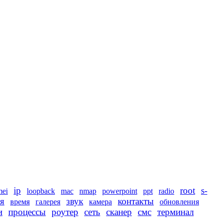
ip
root
s-
mei
loopback
mac
nmap
powerpoint
ppt
radio
я
звук
контакты
время
галерея
камера
обновления
и
процессы
роутер
сеть
сканер
смс
терминал