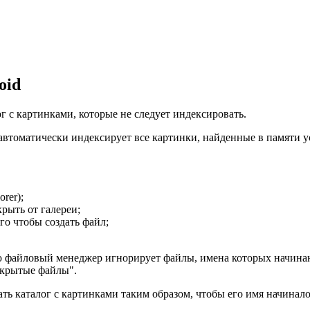
oid
ог с картинками, которые не следует индексировать.
томатически индексирует все картинки, найденные в памяти устр
rer);
крыть от галереи;
го чтобы создать файл;
 файловый менеджер игнорирует файлы, имена которых начинают
скрытые файлы".
ать каталог с картинками таким образом, чтобы его имя начинал