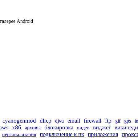
галерее Android
cyanogenmod
dhcp
email
firewall
ftp
djvu
gif
gps
i
ows
x86
блокировка
виджет
википеди
архивы
видео
подключение к пк
приложения
прокс
персонализация