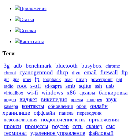
Приложения
Статьи
Ссылки
Карта сайта
Теги
3g
adb
benchmark
bluetooth
busybox
chrome
cyanogenmod
dhcp
email
firewall
ftp
chroot
djvu
ip
gif
gps
imei
loopback
mac
nmap
powerpoint
ppt
root
s-off
smb
sqlite
ssh
usb
radio
sd-карта
wi-fi
windows
x86
блокировка
virtualbox
архивы
виджет
википедия
звук
видео
время
галерея
контакты
онлайн
камера
обновления
обои
хранилище
оффлайн
панель
переводчик
подключение к пк
приложения
персонализация
прокси
процессы
роутер
сеть
сканер
смс
терминал
удаленное управление
файловый