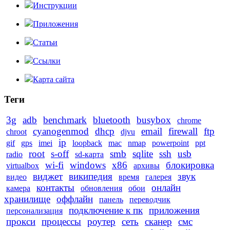
Инструкции
Приложения
Статьи
Ссылки
Карта сайта
Теги
3g
adb
benchmark
bluetooth
busybox
chrome
cyanogenmod
dhcp
email
firewall
ftp
chroot
djvu
ip
gif
gps
imei
loopback
mac
nmap
powerpoint
ppt
root
s-off
smb
sqlite
ssh
usb
radio
sd-карта
wi-fi
windows
x86
блокировка
virtualbox
архивы
виджет
википедия
звук
видео
время
галерея
контакты
онлайн
камера
обновления
обои
хранилище
оффлайн
панель
переводчик
подключение к пк
приложения
персонализация
прокси
процессы
роутер
сеть
сканер
смс