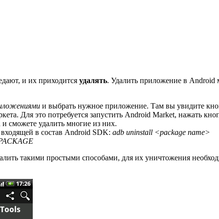
оедают, и их приходится
удалять
. Удалить приложение в Android
риложениями
и выбрать нужное приложение. Там вы увидите кнопк
та. Для это потребуется запустить Android Market, нажать кн
и сможете удалить многие из них.
входящей в состав Android SDK:
adb uninstall <package name>
l PACKAGE
ить такими простыми способами, для их уничтожения необходи