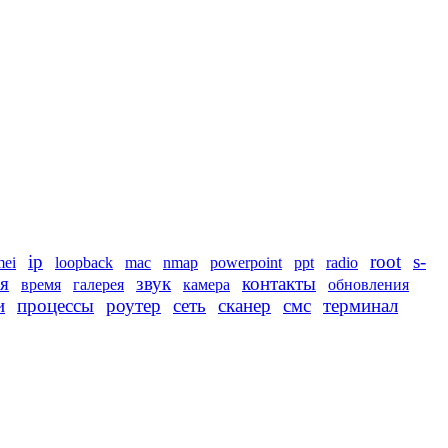
ip
root
s-
mei
loopback
mac
nmap
powerpoint
ppt
radio
я
звук
контакты
время
галерея
камера
обновления
и
процессы
роутер
сеть
сканер
смс
терминал