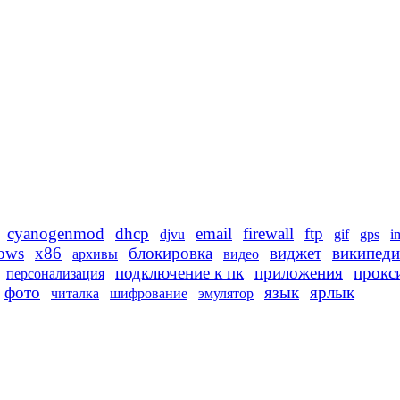
cyanogenmod
dhcp
email
firewall
ftp
djvu
gif
gps
i
ows
x86
блокировка
виджет
википеди
архивы
видео
подключение к пк
приложения
прокс
персонализация
фото
язык
ярлык
читалка
шифрование
эмулятор