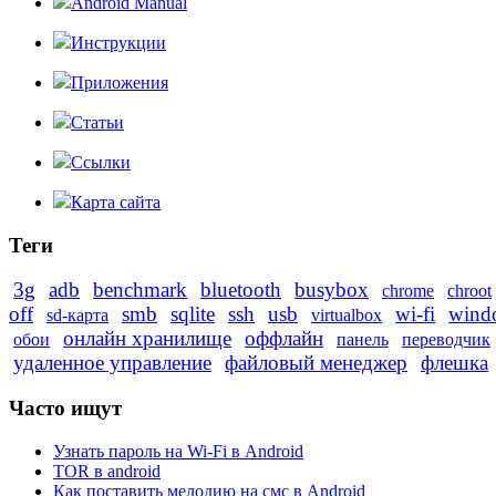
Android Manual
Инструкции
Приложения
Статьи
Ссылки
Карта сайта
Теги
3g
adb
benchmark
bluetooth
busybox
chrome
chroot
off
smb
sqlite
ssh
usb
wi-fi
wind
sd-карта
virtualbox
онлайн хранилище
оффлайн
обои
панель
переводчик
удаленное управление
файловый менеджер
флешка
Часто ищут
Узнать пароль на Wi-Fi в Android
TOR в android
Как поставить мелодию на смс в Android