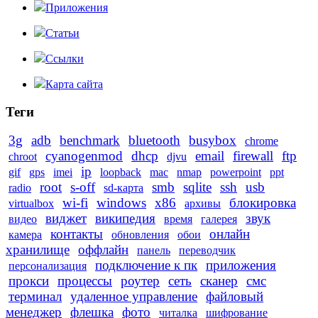
Приложения
Статьи
Ссылки
Карта сайта
Теги
3g
adb
benchmark
bluetooth
busybox
chrome
cyanogenmod
dhcp
email
firewall
ftp
chroot
djvu
ip
gif
gps
imei
loopback
mac
nmap
powerpoint
ppt
root
s-off
smb
sqlite
ssh
usb
radio
sd-карта
wi-fi
windows
x86
блокировка
virtualbox
архивы
виджет
википедия
звук
видео
время
галерея
контакты
онлайн
камера
обновления
обои
хранилище
оффлайн
панель
переводчик
подключение к пк
приложения
персонализация
прокси
процессы
роутер
сеть
сканер
смс
терминал
удаленное управление
файловый
менеджер
флешка
фото
читалка
шифрование