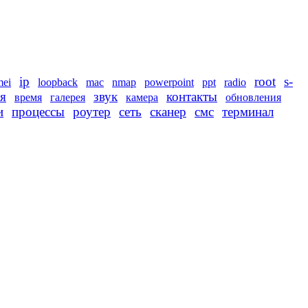
ip
root
s-
mei
loopback
mac
nmap
powerpoint
ppt
radio
я
звук
контакты
время
галерея
камера
обновления
и
процессы
роутер
сеть
сканер
смс
терминал