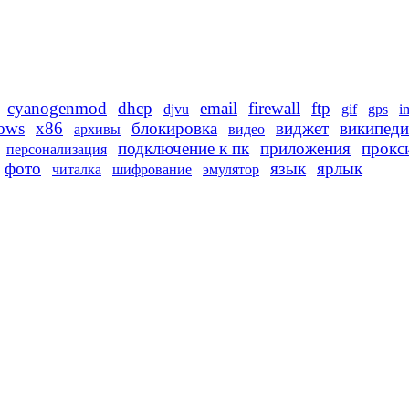
cyanogenmod
dhcp
email
firewall
ftp
djvu
gif
gps
i
ows
x86
блокировка
виджет
википеди
архивы
видео
подключение к пк
приложения
прокс
персонализация
фото
язык
ярлык
читалка
шифрование
эмулятор