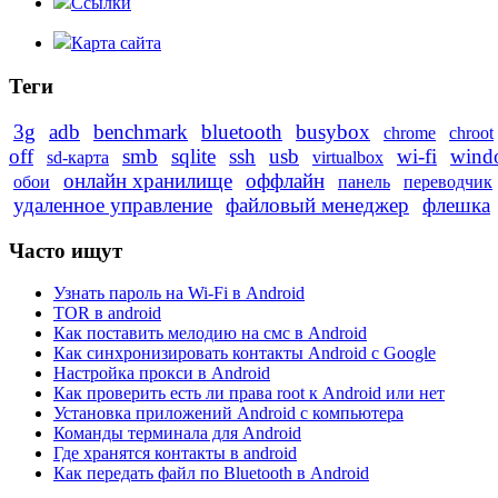
Ссылки
Карта сайта
Теги
3g
adb
benchmark
bluetooth
busybox
chrome
chroot
off
smb
sqlite
ssh
usb
wi-fi
wind
sd-карта
virtualbox
онлайн хранилище
оффлайн
обои
панель
переводчик
удаленное управление
файловый менеджер
флешка
Часто ищут
Узнать пароль на Wi-Fi в Android
TOR в android
Как поставить мелодию на смс в Android
Как синхронизировать контакты Android с Google
Настройка прокси в Android
Как проверить есть ли права root к Android или нет
Установка приложений Android с компьютера
Команды терминала для Android
Где хранятся контакты в android
Как передать файл по Bluetooth в Android