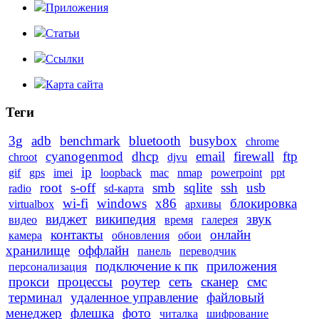
Приложения
Статьи
Ссылки
Карта сайта
Теги
3g
adb
benchmark
bluetooth
busybox
chrome
cyanogenmod
dhcp
email
firewall
ftp
chroot
djvu
ip
gif
gps
imei
loopback
mac
nmap
powerpoint
ppt
root
s-off
smb
sqlite
ssh
usb
radio
sd-карта
wi-fi
windows
x86
блокировка
virtualbox
архивы
виджет
википедия
звук
видео
время
галерея
контакты
онлайн
камера
обновления
обои
хранилище
оффлайн
панель
переводчик
подключение к пк
приложения
персонализация
прокси
процессы
роутер
сеть
сканер
смс
терминал
удаленное управление
файловый
менеджер
флешка
фото
читалка
шифрование