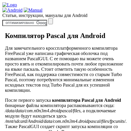
Статьи, инструкции, мануалы для Android
Компилятор Pascal для Android
Для замечательного кроссплатформенного компилятора
FreePascal уже написана графическая оболочка под
названием PascalGUI. С ее помощью вы можете очень
просто взять и откомпилировать почти любое приложение
на языке паскаль. Стоит отметить такую особенность
FreePascal, как поддержка совместимости со старым Turbo
Pascal, поэтому потребуются минимальные изменения
исходных текстов под Turbo Pascal для их успешной
компиляции.
После первого запуска
компилятора Pascal для Android
бинарные файлы компилятора распаковываются сюда:
/data/data/com.n0n3m4.droidpascal/files
, а подключаемые
модули будут находиться здесь
/mnt/sdcard/Android/data/com.n0n3m4.droidpascal/files/fpcunits/
.
Также PascalGUI создает скрипт запуска компиляции со