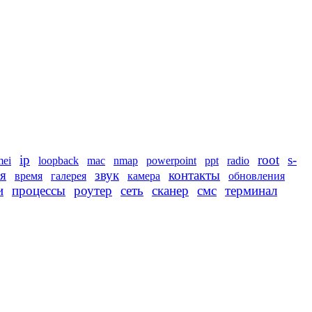
ip
root
s-
mei
loopback
mac
nmap
powerpoint
ppt
radio
я
звук
контакты
время
галерея
камера
обновления
и
процессы
роутер
сеть
сканер
смс
терминал