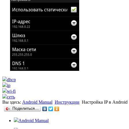
dhcp
ip
wi-fi
сеть
Вы здесь:
Android Manual
Инструкции
Настройка IP в Android
Поделиться…
Android Manual