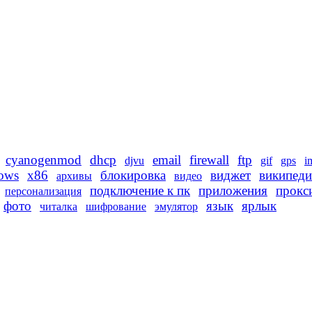
cyanogenmod
dhcp
email
firewall
ftp
djvu
gif
gps
i
ows
x86
блокировка
виджет
википеди
архивы
видео
подключение к пк
приложения
прокс
персонализация
фото
язык
ярлык
читалка
шифрование
эмулятор