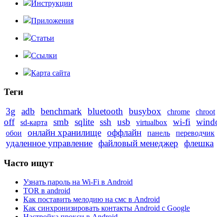
Инструкции
Приложения
Статьи
Ссылки
Карта сайта
Теги
3g
adb
benchmark
bluetooth
busybox
chrome
chroot
off
smb
sqlite
ssh
usb
wi-fi
wind
sd-карта
virtualbox
онлайн хранилище
оффлайн
обои
панель
переводчик
удаленное управление
файловый менеджер
флешка
Часто ищут
Узнать пароль на Wi-Fi в Android
TOR в android
Как поставить мелодию на смс в Android
Как синхронизировать контакты Android с Google
Настройка прокси в Android