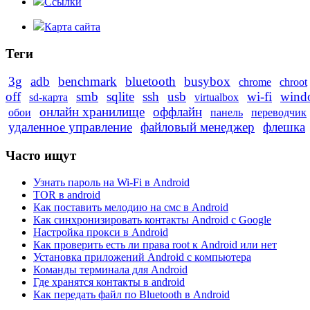
Ссылки
Карта сайта
Теги
3g
adb
benchmark
bluetooth
busybox
chrome
chroot
off
smb
sqlite
ssh
usb
wi-fi
wind
sd-карта
virtualbox
онлайн хранилище
оффлайн
обои
панель
переводчик
удаленное управление
файловый менеджер
флешка
Часто ищут
Узнать пароль на Wi-Fi в Android
TOR в android
Как поставить мелодию на смс в Android
Как синхронизировать контакты Android с Google
Настройка прокси в Android
Как проверить есть ли права root к Android или нет
Установка приложений Android с компьютера
Команды терминала для Android
Где хранятся контакты в android
Как передать файл по Bluetooth в Android