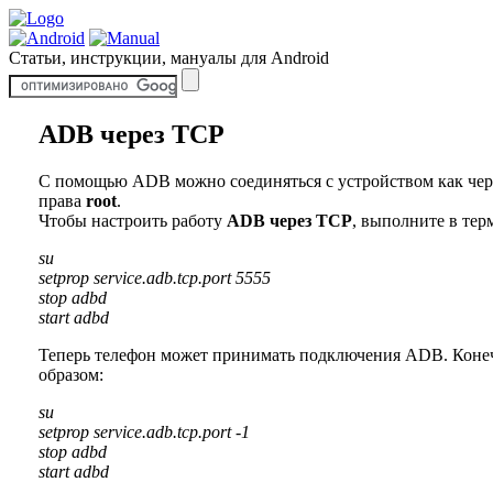
Статьи, инструкции, мануалы для Android
ADB через TCP
С помощью ADB можно соединяться с устройством как через 
права
root
.
Чтобы настроить работу
ADB через TCP
, выполните в те
su
setprop service.adb.tcp.port 5555
stop adbd
start adbd
Теперь телефон может принимать подключения ADB. Конечн
образом:
su
setprop service.adb.tcp.port -1
stop adbd
start adbd