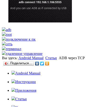
adb
root
подключение к пк
сеть
терминал
удаленное управление
Вы здесь:
Android Manual
Статьи
ADB через TCP
Поделиться…
Android Manual
Инструкции
Приложения
Статьи