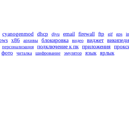
cyanogenmod
dhcp
email
firewall
ftp
djvu
gif
gps
i
ows
x86
блокировка
виджет
википеди
архивы
видео
подключение к пк
приложения
прокс
персонализация
фото
язык
ярлык
читалка
шифрование
эмулятор