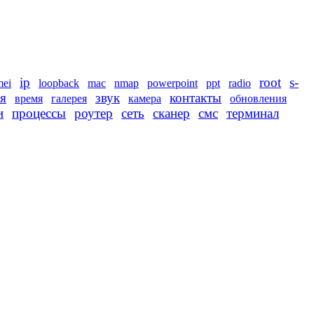
ip
root
s-
mei
loopback
mac
nmap
powerpoint
ppt
radio
я
звук
контакты
время
галерея
камера
обновления
и
процессы
роутер
сеть
сканер
смс
терминал