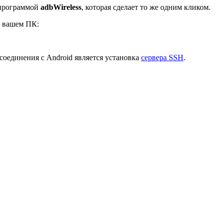
ь программой
adbWireless
, которая сделает то же одним кликом.
 вашем ПК:
соединения с Android является установка
сервера SSH
.