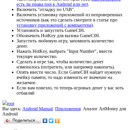
есть ли права root к Android или нет
.
Включить "отладку по USB".
Включить установку приложений из непроверенных
источников (как это сделать смотрите в статье про
установку приложений с компьютера
).
Установить и запустить GameCIH.
Обозначить HotKey для вызова GameCIH.
Запустить любимую игру, запомнить количество
денег.
Нажать HotKey, выбрать "Input Number", ввести
текущее количество.
Сделать в игре так, чтобы количество денег
изменилось (потратить, или например накопить).
Опять ввести число. Если GameCIH найдет нужную
ячейку памяти, то надо изменить ее значение на
желаемое.
Если вам повезло, то теперь игровых денег у вас хоть
отбавляй
root
Вы здесь:
Android Manual
Приложения
Аналог ArtMoney для
Android
Поделиться…