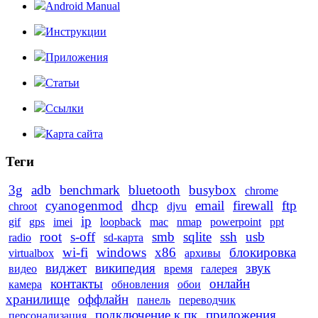
Android Manual
Инструкции
Приложения
Статьи
Ссылки
Карта сайта
Теги
3g
adb
benchmark
bluetooth
busybox
chrome
cyanogenmod
dhcp
email
firewall
ftp
chroot
djvu
ip
gif
gps
imei
loopback
mac
nmap
powerpoint
ppt
root
s-off
smb
sqlite
ssh
usb
radio
sd-карта
wi-fi
windows
x86
блокировка
virtualbox
архивы
виджет
википедия
звук
видео
время
галерея
контакты
онлайн
камера
обновления
обои
хранилище
оффлайн
панель
переводчик
подключение к пк
приложения
персонализация