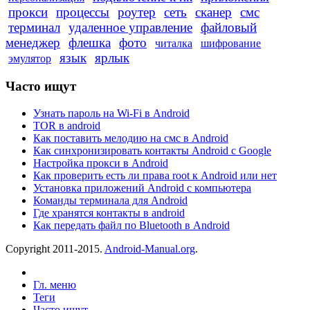
прокси
процессы
роутер
сеть
сканер
смс
терминал
удаленное управление
файловый
менеджер
флешка
фото
читалка
шифрование
язык
ярлык
эмулятор
Часто ищут
Узнать пароль на Wi-Fi в Android
TOR в android
Как поставить мелодию на смс в Android
Как синхронизировать контакты Android с Google
Настройка прокси в Android
Как проверить есть ли права root к Android или нет
Установка приложений Android с компьютера
Команды терминала для Android
Где хранятся контакты в android
Как передать файл по Bluetooth в Android
Copyright 2011-2015.
Android-Manual.org
.
Гл. меню
Теги
Часто ищут