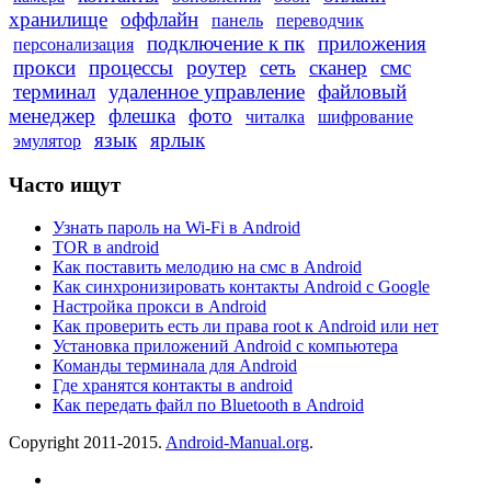
хранилище
оффлайн
панель
переводчик
подключение к пк
приложения
персонализация
прокси
процессы
роутер
сеть
сканер
смс
терминал
удаленное управление
файловый
менеджер
флешка
фото
читалка
шифрование
язык
ярлык
эмулятор
Часто ищут
Узнать пароль на Wi-Fi в Android
TOR в android
Как поставить мелодию на смс в Android
Как синхронизировать контакты Android с Google
Настройка прокси в Android
Как проверить есть ли права root к Android или нет
Установка приложений Android с компьютера
Команды терминала для Android
Где хранятся контакты в android
Как передать файл по Bluetooth в Android
Copyright 2011-2015.
Android-Manual.org
.