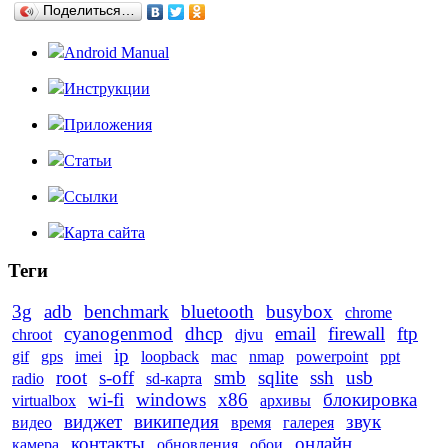
Поделиться…
Android Manual
Инструкции
Приложения
Статьи
Ссылки
Карта сайта
Теги
3g
adb
benchmark
bluetooth
busybox
chrome
cyanogenmod
dhcp
email
firewall
ftp
chroot
djvu
ip
gif
gps
imei
loopback
mac
nmap
powerpoint
ppt
root
s-off
smb
sqlite
ssh
usb
radio
sd-карта
wi-fi
windows
x86
блокировка
virtualbox
архивы
виджет
википедия
звук
видео
время
галерея
контакты
онлайн
камера
обновления
обои