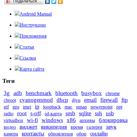
Поделиться…
Android Manual
Инструкции
Приложения
Статьи
Ссылки
Карта сайта
Теги
3g
adb
benchmark
bluetooth
busybox
chrome
cyanogenmod
dhcp
email
firewall
ftp
chroot
djvu
ip
gif
gps
imei
loopback
mac
nmap
powerpoint
ppt
root
s-off
smb
sqlite
ssh
usb
radio
sd-карта
wi-fi
windows
x86
блокировка
virtualbox
архивы
виджет
википедия
звук
видео
время
галерея
контакты
онлайн
камера
обновления
обои