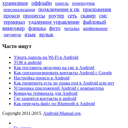
хранилище
оффлайн
панель
переводчик
подключение к пк
приложения
персонализация
прокси
процессы
роутер
сеть
сканер
смс
терминал
удаленное управление
файловый
менеджер
флешка
фото
читалка
шифрование
язык
ярлык
эмулятор
Часто ищут
Узнать пароль на Wi-Fi в Android
TOR в android
Как поставить мелодию на смс в Android
Как синхронизировать контакты Android с Google
Настройка прокси в Android
Как проверить есть ли права root к Android или нет
Установка приложений Android с компьютера
Команды терминала для Android
Где хранятся контакты в android
Как передать файл по Bluetooth в Android
Copyright 2011-2015.
Android-Manual.org
.