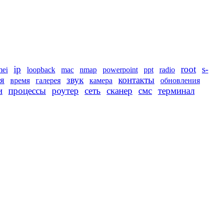
ip
root
s-
mei
loopback
mac
nmap
powerpoint
ppt
radio
я
звук
контакты
время
галерея
камера
обновления
и
процессы
роутер
сеть
сканер
смс
терминал