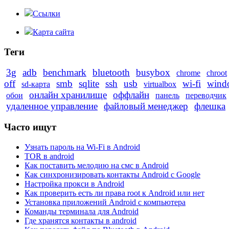
Ссылки
Карта сайта
Теги
3g
adb
benchmark
bluetooth
busybox
chrome
chroot
off
smb
sqlite
ssh
usb
wi-fi
wind
sd-карта
virtualbox
онлайн хранилище
оффлайн
обои
панель
переводчик
удаленное управление
файловый менеджер
флешка
Часто ищут
Узнать пароль на Wi-Fi в Android
TOR в android
Как поставить мелодию на смс в Android
Как синхронизировать контакты Android с Google
Настройка прокси в Android
Как проверить есть ли права root к Android или нет
Установка приложений Android с компьютера
Команды терминала для Android
Где хранятся контакты в android