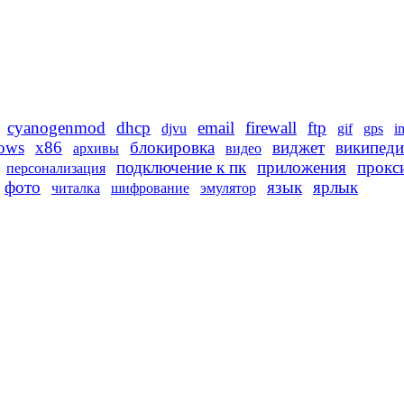
cyanogenmod
dhcp
email
firewall
ftp
djvu
gif
gps
i
ows
x86
блокировка
виджет
википеди
архивы
видео
подключение к пк
приложения
прокс
персонализация
фото
язык
ярлык
читалка
шифрование
эмулятор