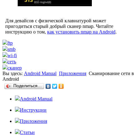
Для девайсов с физической клавиатурой может
пригодиться старый добрый сканер nmap. Читайте
инструкцию о том,
как установить nmap на Android
.
ftp
smb
wi-fi
сеть
сканер
Вы здесь:
Android Manual
Приложения
Сканирование сети в
Android
Поделиться…
Android Manual
Инструкции
Приложения
Статьи