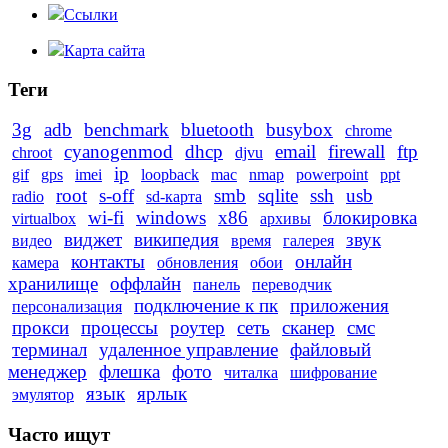
Ссылки
Карта сайта
Теги
3g
adb
benchmark
bluetooth
busybox
chrome
cyanogenmod
dhcp
email
firewall
ftp
chroot
djvu
ip
gif
gps
imei
loopback
mac
nmap
powerpoint
ppt
root
s-off
smb
sqlite
ssh
usb
radio
sd-карта
wi-fi
windows
x86
блокировка
virtualbox
архивы
виджет
википедия
звук
видео
время
галерея
контакты
онлайн
камера
обновления
обои
хранилище
оффлайн
панель
переводчик
подключение к пк
приложения
персонализация
прокси
процессы
роутер
сеть
сканер
смс
терминал
удаленное управление
файловый
менеджер
флешка
фото
читалка
шифрование
язык
ярлык
эмулятор
Часто ищут