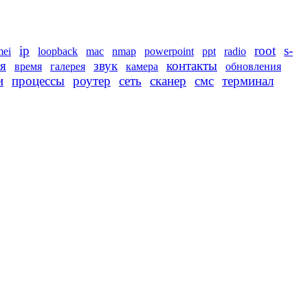
ip
root
s-
mei
loopback
mac
nmap
powerpoint
ppt
radio
я
звук
контакты
время
галерея
камера
обновления
и
процессы
роутер
сеть
сканер
смс
терминал