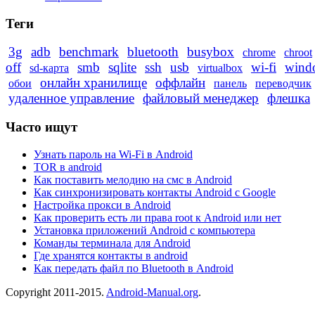
Теги
3g
adb
benchmark
bluetooth
busybox
chrome
chroot
off
smb
sqlite
ssh
usb
wi-fi
wind
sd-карта
virtualbox
онлайн хранилище
оффлайн
обои
панель
переводчик
удаленное управление
файловый менеджер
флешка
Часто ищут
Узнать пароль на Wi-Fi в Android
TOR в android
Как поставить мелодию на смс в Android
Как синхронизировать контакты Android с Google
Настройка прокси в Android
Как проверить есть ли права root к Android или нет
Установка приложений Android с компьютера
Команды терминала для Android
Где хранятся контакты в android
Как передать файл по Bluetooth в Android
Copyright 2011-2015.
Android-Manual.org
.