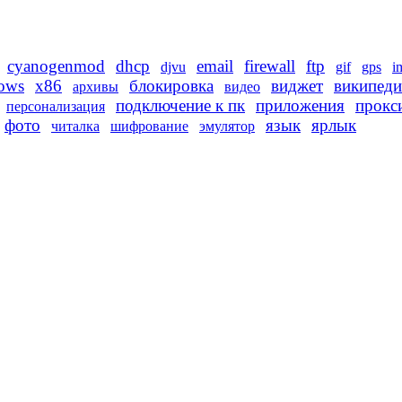
cyanogenmod
dhcp
email
firewall
ftp
djvu
gif
gps
i
ows
x86
блокировка
виджет
википеди
архивы
видео
подключение к пк
приложения
прокс
персонализация
фото
язык
ярлык
читалка
шифрование
эмулятор