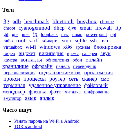
Теги
3g
adb
benchmark
bluetooth
busybox
chrome
cyanogenmod
dhcp
email
firewall
ftp
chroot
djvu
ip
gif
gps
imei
loopback
mac
nmap
powerpoint
ppt
root
s-off
smb
sqlite
ssh
usb
radio
sd-карта
wi-fi
windows
x86
блокировка
virtualbox
архивы
виджет
википедия
звук
видео
время
галерея
контакты
онлайн
камера
обновления
обои
хранилище
оффлайн
панель
переводчик
подключение к пк
приложения
персонализация
прокси
процессы
роутер
сеть
сканер
смс
терминал
удаленное управление
файловый
менеджер
флешка
фото
читалка
шифрование
язык
ярлык
эмулятор
Часто ищут
Узнать пароль на Wi-Fi в Android
TOR в android