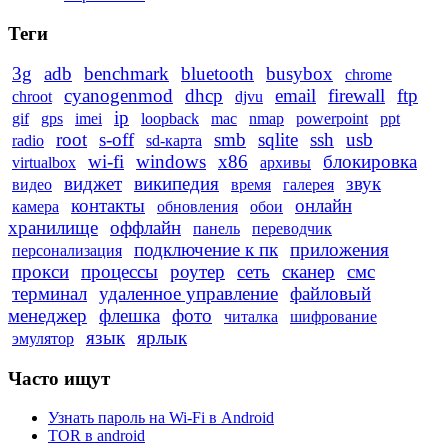
Теги
3g
adb
benchmark
bluetooth
busybox
chrome
cyanogenmod
dhcp
email
firewall
ftp
chroot
djvu
ip
gif
gps
imei
loopback
mac
nmap
powerpoint
ppt
root
s-off
smb
sqlite
ssh
usb
radio
sd-карта
wi-fi
windows
x86
блокировка
virtualbox
архивы
виджет
википедия
звук
видео
время
галерея
контакты
онлайн
камера
обновления
обои
хранилище
оффлайн
панель
переводчик
подключение к пк
приложения
персонализация
прокси
процессы
роутер
сеть
сканер
смс
терминал
удаленное управление
файловый
менеджер
флешка
фото
читалка
шифрование
язык
ярлык
эмулятор
Часто ищут
Узнать пароль на Wi-Fi в Android
TOR в android