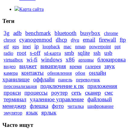
Карта сайта
Теги
3g
adb
benchmark
bluetooth
busybox
chrome
cyanogenmod
dhcp
email
firewall
ftp
chroot
djvu
ip
gif
gps
imei
loopback
mac
nmap
powerpoint
ppt
root
s-off
smb
sqlite
ssh
usb
radio
sd-карта
wi-fi
windows
x86
блокировка
virtualbox
архивы
виджет
википедия
звук
видео
время
галерея
контакты
онлайн
камера
обновления
обои
хранилище
оффлайн
панель
переводчик
подключение к пк
приложения
персонализация
прокси
процессы
роутер
сеть
сканер
смс
терминал
удаленное управление
файловый
менеджер
флешка
фото
читалка
шифрование
язык
ярлык
эмулятор
Часто ищут