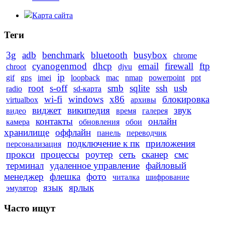
Карта сайта
Теги
3g
adb
benchmark
bluetooth
busybox
chrome
cyanogenmod
dhcp
email
firewall
ftp
chroot
djvu
ip
gif
gps
imei
loopback
mac
nmap
powerpoint
ppt
root
s-off
smb
sqlite
ssh
usb
radio
sd-карта
wi-fi
windows
x86
блокировка
virtualbox
архивы
виджет
википедия
звук
видео
время
галерея
контакты
онлайн
камера
обновления
обои
хранилище
оффлайн
панель
переводчик
подключение к пк
приложения
персонализация
прокси
процессы
роутер
сеть
сканер
смс
терминал
удаленное управление
файловый
менеджер
флешка
фото
читалка
шифрование
язык
ярлык
эмулятор
Часто ищут