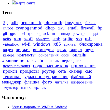
Карта сайта
Теги
3g
adb
benchmark
bluetooth
busybox
chrome
cyanogenmod
dhcp
email
firewall
ftp
chroot
djvu
ip
gif
gps
imei
loopback
mac
nmap
powerpoint
ppt
root
s-off
smb
sqlite
ssh
usb
radio
sd-карта
wi-fi
windows
x86
блокировка
virtualbox
архивы
виджет
википедия
звук
видео
время
галерея
контакты
онлайн
камера
обновления
обои
хранилище
оффлайн
панель
переводчик
подключение к пк
приложения
персонализация
прокси
процессы
роутер
сеть
сканер
смс
терминал
удаленное управление
файловый
менеджер
флешка
фото
читалка
шифрование
язык
ярлык
эмулятор
Часто ищут
Узнать пароль на Wi-Fi в Android