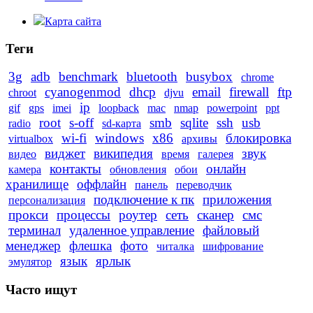
Карта сайта
Теги
3g
adb
benchmark
bluetooth
busybox
chrome
cyanogenmod
dhcp
email
firewall
ftp
chroot
djvu
ip
gif
gps
imei
loopback
mac
nmap
powerpoint
ppt
root
s-off
smb
sqlite
ssh
usb
radio
sd-карта
wi-fi
windows
x86
блокировка
virtualbox
архивы
виджет
википедия
звук
видео
время
галерея
контакты
онлайн
камера
обновления
обои
хранилище
оффлайн
панель
переводчик
подключение к пк
приложения
персонализация
прокси
процессы
роутер
сеть
сканер
смс
терминал
удаленное управление
файловый
менеджер
флешка
фото
читалка
шифрование
язык
ярлык
эмулятор
Часто ищут