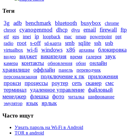
Теги
3g
adb
benchmark
bluetooth
busybox
chrome
cyanogenmod
dhcp
email
firewall
ftp
chroot
djvu
ip
gif
gps
imei
loopback
mac
nmap
powerpoint
ppt
root
s-off
smb
sqlite
ssh
usb
radio
sd-карта
wi-fi
windows
x86
блокировка
virtualbox
архивы
виджет
википедия
звук
видео
время
галерея
контакты
онлайн
камера
обновления
обои
хранилище
оффлайн
панель
переводчик
подключение к пк
приложения
персонализация
прокси
процессы
роутер
сеть
сканер
смс
терминал
удаленное управление
файловый
менеджер
флешка
фото
читалка
шифрование
язык
ярлык
эмулятор
Часто ищут
Узнать пароль на Wi-Fi в Android
TOR в android