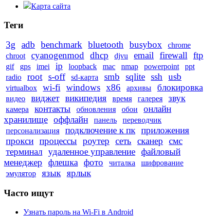
Карта сайта
Теги
3g
adb
benchmark
bluetooth
busybox
chrome
cyanogenmod
dhcp
email
firewall
ftp
chroot
djvu
ip
gif
gps
imei
loopback
mac
nmap
powerpoint
ppt
root
s-off
smb
sqlite
ssh
usb
radio
sd-карта
wi-fi
windows
x86
блокировка
virtualbox
архивы
виджет
википедия
звук
видео
время
галерея
контакты
онлайн
камера
обновления
обои
хранилище
оффлайн
панель
переводчик
подключение к пк
приложения
персонализация
прокси
процессы
роутер
сеть
сканер
смс
терминал
удаленное управление
файловый
менеджер
флешка
фото
читалка
шифрование
язык
ярлык
эмулятор
Часто ищут
Узнать пароль на Wi-Fi в Android