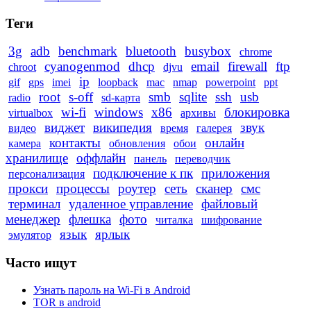
Теги
3g
adb
benchmark
bluetooth
busybox
chrome
cyanogenmod
dhcp
email
firewall
ftp
chroot
djvu
ip
gif
gps
imei
loopback
mac
nmap
powerpoint
ppt
root
s-off
smb
sqlite
ssh
usb
radio
sd-карта
wi-fi
windows
x86
блокировка
virtualbox
архивы
виджет
википедия
звук
видео
время
галерея
контакты
онлайн
камера
обновления
обои
хранилище
оффлайн
панель
переводчик
подключение к пк
приложения
персонализация
прокси
процессы
роутер
сеть
сканер
смс
терминал
удаленное управление
файловый
менеджер
флешка
фото
читалка
шифрование
язык
ярлык
эмулятор
Часто ищут
Узнать пароль на Wi-Fi в Android
TOR в android