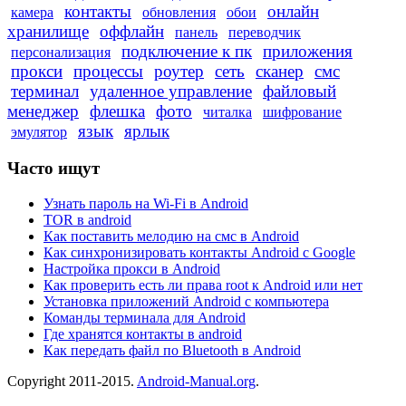
контакты
онлайн
камера
обновления
обои
хранилище
оффлайн
панель
переводчик
подключение к пк
приложения
персонализация
прокси
процессы
роутер
сеть
сканер
смс
терминал
удаленное управление
файловый
менеджер
флешка
фото
читалка
шифрование
язык
ярлык
эмулятор
Часто ищут
Узнать пароль на Wi-Fi в Android
TOR в android
Как поставить мелодию на смс в Android
Как синхронизировать контакты Android с Google
Настройка прокси в Android
Как проверить есть ли права root к Android или нет
Установка приложений Android с компьютера
Команды терминала для Android
Где хранятся контакты в android
Как передать файл по Bluetooth в Android
Copyright 2011-2015.
Android-Manual.org
.