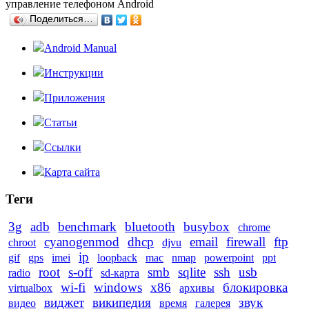
управление телефоном Android
Поделиться…
Android Manual
Инструкции
Приложения
Статьи
Ссылки
Карта сайта
Теги
3g
adb
benchmark
bluetooth
busybox
chrome
cyanogenmod
dhcp
email
firewall
ftp
chroot
djvu
ip
gif
gps
imei
loopback
mac
nmap
powerpoint
ppt
root
s-off
smb
sqlite
ssh
usb
radio
sd-карта
wi-fi
windows
x86
блокировка
virtualbox
архивы
виджет
википедия
звук
видео
время
галерея