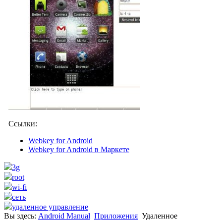
Ссылки:
Webkey for Android
Webkey for Android в Маркете
3g
root
wi-fi
сеть
удаленное управление
Вы здесь:
Android Manual
Приложения
Удаленное