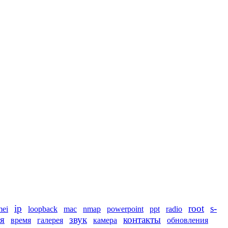
ip
root
s-
mei
loopback
mac
nmap
powerpoint
ppt
radio
я
звук
контакты
время
галерея
камера
обновления