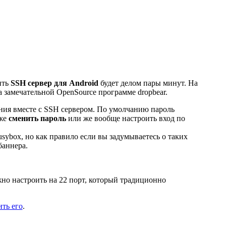
ить
SSH сервер для Android
будет делом пары минут. На
замечательной OpenSource программе dropbear.
ания вместе с SSH сервером. По умолчанию пароль
 же
сменить пароль
или же вообще настроить вход по
sybox, но как правило если вы задумываетесь о таких
баннера.
но настроить на 22 порт, который традиционно
ить его
.