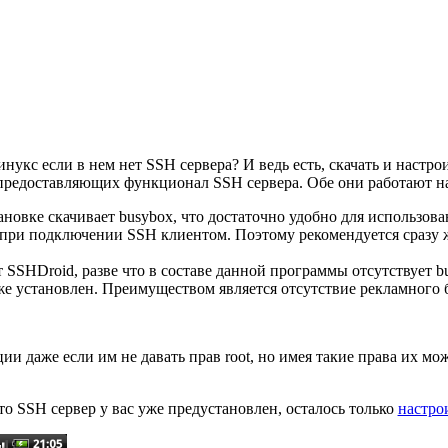
Линукс если в нем нет SSH сервера? И ведь есть, скачать и настро
редоставляющих функционал SSH сервера. Обе они работают на 
ановке скачивает busybox, что достаточно удобно для использов
же при подключении SSH клиентом. Поэтому рекомендуется сразу
 SSHDroid, разве что в составе данной программы отсутствует bu
уже установлен. Преимуществом является отсутствие рекламного 
даже если им не давать прав root, но имея такие права их мож
 что SSH сервер у вас уже предустановлен, осталось только
настро