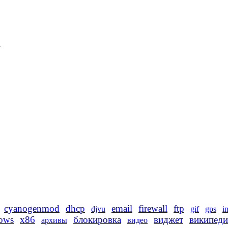
d
cyanogenmod
dhcp
email
firewall
ftp
djvu
gif
gps
i
ows
x86
блокировка
виджет
википеди
архивы
видео