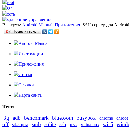
root
ssh
сеть
удаленное управление
Вы здесь:
Android Manual
Приложения
SSH сервер для Androi
Поделиться…
Android Manual
Инструкции
Приложения
Статьи
Ссылки
Карта сайта
Теги
3g
adb
benchmark
bluetooth
busybox
chrome
chroot
off
smb
sqlite
ssh
usb
wi-fi
wind
sd-карта
virtualbox