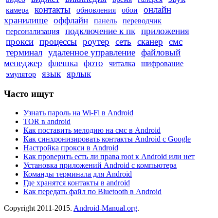
контакты
онлайн
камера
обновления
обои
хранилище
оффлайн
панель
переводчик
подключение к пк
приложения
персонализация
прокси
процессы
роутер
сеть
сканер
смс
терминал
удаленное управление
файловый
менеджер
флешка
фото
читалка
шифрование
язык
ярлык
эмулятор
Часто ищут
Узнать пароль на Wi-Fi в Android
TOR в android
Как поставить мелодию на смс в Android
Как синхронизировать контакты Android с Google
Настройка прокси в Android
Как проверить есть ли права root к Android или нет
Установка приложений Android с компьютера
Команды терминала для Android
Где хранятся контакты в android
Как передать файл по Bluetooth в Android
Copyright 2011-2015.
Android-Manual.org
.