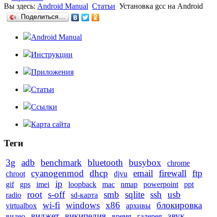
Вы здесь:
Android Manual
Статьи
Установка gcc на Android
Поделиться…
Android Manual
Инструкции
Приложения
Статьи
Ссылки
Карта сайта
Теги
3g
adb
benchmark
bluetooth
busybox
chrome
cyanogenmod
dhcp
email
firewall
ftp
chroot
djvu
ip
gif
gps
imei
loopback
mac
nmap
powerpoint
ppt
root
s-off
smb
sqlite
ssh
usb
radio
sd-карта
wi-fi
windows
x86
блокировка
virtualbox
архивы
виджет
википедия
звук
видео
время
галерея