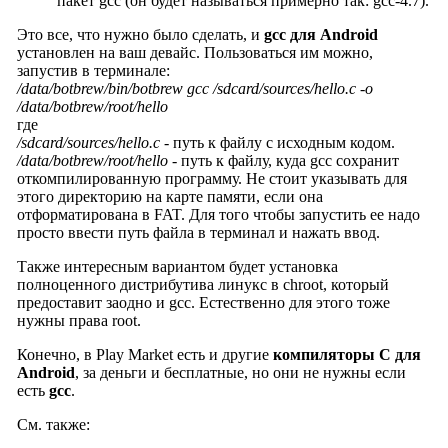
пакет gcc (он будет называться примерно так: gcc-4.7).
Это все, что нужно было сделать, и
gcc для Android
установлен на ваш девайс. Пользоваться им можно,
запустив в терминале:
/data/botbrew/bin/botbrew gcc /sdcard/sources/hello.c -o
/data/botbrew/root/hello
где
/sdcard/sources/hello.c
- путь к файлу с исходным кодом.
/data/botbrew/root/hello
- путь к файлу, куда gcc сохранит
откомпилированную программу. Не стоит указывать для
этого директорию на карте памяти, если она
отформатирована в FAT. Для того чтобы запустить ее надо
просто ввести путь файла в терминал и нажать ввод.
Также интересным вариантом будет установка
полноценного дистрибутива линукс в chroot, который
предоставит заодно и gcc. Естественно для этого тоже
нужны права root.
Конечно, в Play Market есть и другие
компиляторы C для
Android
, за деньги и бесплатные, но они не нужны если
есть
gcc
.
См. также: