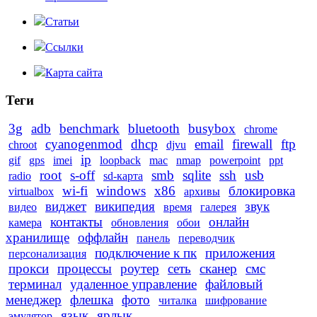
Статьи
Ссылки
Карта сайта
Теги
3g
adb
benchmark
bluetooth
busybox
chrome
cyanogenmod
dhcp
email
firewall
ftp
chroot
djvu
ip
gif
gps
imei
loopback
mac
nmap
powerpoint
ppt
root
s-off
smb
sqlite
ssh
usb
radio
sd-карта
wi-fi
windows
x86
блокировка
virtualbox
архивы
виджет
википедия
звук
видео
время
галерея
контакты
онлайн
камера
обновления
обои
хранилище
оффлайн
панель
переводчик
подключение к пк
приложения
персонализация
прокси
процессы
роутер
сеть
сканер
смс
терминал
удаленное управление
файловый
менеджер
флешка
фото
читалка
шифрование
язык
ярлык
эмулятор