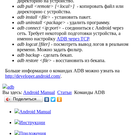
директорию на устройство.
adb pull <remote> [<local>]
- копировать файл или
директорию с устройства.
adb install <file>
- установить пакет.
adb uninstall <package>
- удалить программу.
adb connect <ip:port>
- соединиться с Android через
сеть. Требует некоторой подготовки устройства, а
именно настройку
ADB через TCP
.
adb logcat [filer]
- посмотреть вывод логов в реальном
времени. Можно задать фильтр.
adb backup
- сделать бекап.
adb restore <file>
- восстановить из бекапа.
Больше информации о командах ADB можно узнать на
http://developer.android.com/
.
adb
Вы здесь:
Android Manual
Статьи
Команды ADB
Поделиться…
Android Manual
Инструкции
Приложения