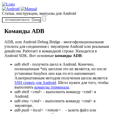
Статьи, инструкции, мануалы для Android
Команды ADB
ADB, или Android Debug Bridge - многофункциональная
утилита для соединения с эмулятром Android или реальным
девайсом. Работает в командной строке. Находится в
Android SDK. Вот основные
команды ADB
:
adb shell
- получить шелл в Android. Конечно,
полноценным *nix шеллом это не является, но после
установки busybox оно как-то его напоминает.
Альтернативным методом получения шелла является
SSH сервер для Android
. Шелл нужен для того, чтобы
выполнять
команды терминала
.
adb shell <cmd>
- выполнить команду <cmd> в
Android;
adb emu <cmd>
- выполнить команду <cmd> в
эмуляторе.
adb push <local> <remote>
- залить файл или