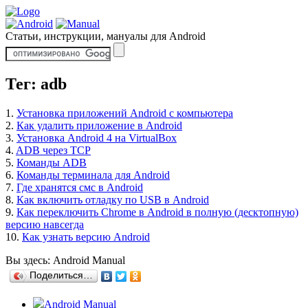
Статьи, инструкции, мануалы для Android
Тег: adb
1.
Установка приложений Android с компьютера
2.
Как удалить приложение в Android
3.
Установка Android 4 на VirtualBox
4.
ADB через TCP
5.
Команды ADB
6.
Команды терминала для Android
7.
Где хранятся смс в Android
8.
Как включить отладку по USB в Android
9.
Как переключить Chrome в Android в полную (десктопную)
версию навсегда
10.
Как узнать версию Android
Вы здесь:
Android Manual
Поделиться…
Android Manual