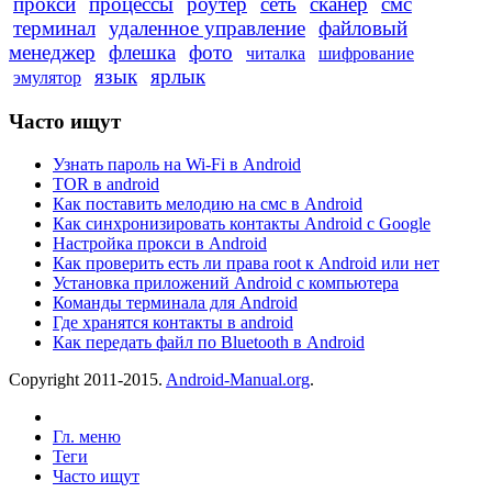
прокси
процессы
роутер
сеть
сканер
смс
терминал
удаленное управление
файловый
менеджер
флешка
фото
читалка
шифрование
язык
ярлык
эмулятор
Часто ищут
Узнать пароль на Wi-Fi в Android
TOR в android
Как поставить мелодию на смс в Android
Как синхронизировать контакты Android с Google
Настройка прокси в Android
Как проверить есть ли права root к Android или нет
Установка приложений Android с компьютера
Команды терминала для Android
Где хранятся контакты в android
Как передать файл по Bluetooth в Android
Copyright 2011-2015.
Android-Manual.org
.
Гл. меню
Теги
Часто ищут