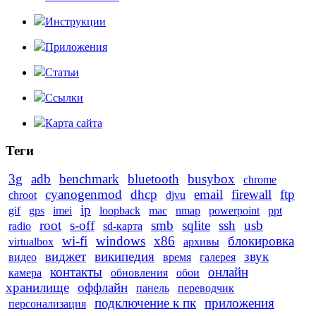
Инструкции
Приложения
Статьи
Ссылки
Карта сайта
Теги
3g
adb
benchmark
bluetooth
busybox
chrome
cyanogenmod
dhcp
email
firewall
ftp
chroot
djvu
ip
gif
gps
imei
loopback
mac
nmap
powerpoint
ppt
root
s-off
smb
sqlite
ssh
usb
radio
sd-карта
wi-fi
windows
x86
блокировка
virtualbox
архивы
виджет
википедия
звук
видео
время
галерея
контакты
онлайн
камера
обновления
обои
хранилище
оффлайн
панель
переводчик
подключение к пк
приложения
персонализация