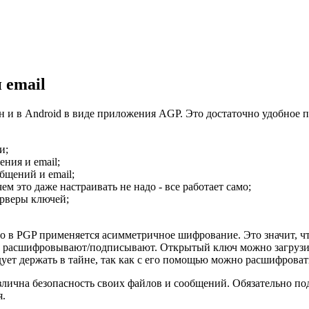
 email
н и в Android в виде приложения AGP. Это достаточно удобное 
и;
ения и email;
бщений и email;
м это даже настраивать не надо - все работает само;
ерверы ключей;
 что в PGP применяется асимметричное шифрование. Это значит, ч
расшифровывают/подписывают. Открытый ключ можно загрузить н
ет держать в тайне, так как с его помощью можно расшифровать
злична безопасность своих файлов и сообщений. Обязательно поде
я.