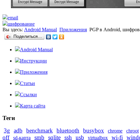
email
шифрование
Вы здесь:
Android Manual
Приложения
PGP в Android, шифров
Поделиться…
Android Manual
Инструкции
Приложения
Статьи
Ссылки
Карта сайта
Теги
3g
adb
benchmark
bluetooth
busybox
chrome
chroot
off
smb
sqlite
ssh
usb
wi-fi
wind
sd-карта
virtualbox