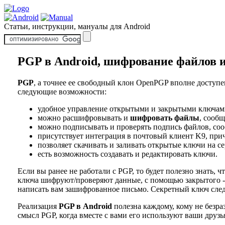
Статьи, инструкции, мануалы для Android
PGP в Android, шифрование файлов и
PGP
, а точнее ее свободный клон OpenPGP вполне доступе
следующие возможности:
удобное управление открытыми и закрытыми ключам
можно расшифровывать и
шифровать файлы
, сообщ
можно подписывать и проверять подпись файлов, соо
присутствует интеграция в почтовый клиент K9, приче
позволяет скачивать и заливать открытые ключи на с
есть возможность создавать и редактировать ключи.
Если вы ранее не работали с PGP, то будет полезно знать,
ключа шифруют/проверяют данные, с помощью закрытого - 
написать вам зашифрованное письмо. Секретный ключ следу
Реализация
PGP в Android
полезна каждому, кому не безра
смысл PGP, когда вместе с вами его используют ваши друзь