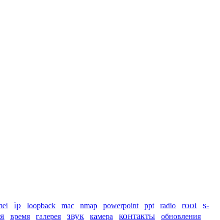
ip
root
s-
mei
loopback
mac
nmap
powerpoint
ppt
radio
я
звук
контакты
время
галерея
камера
обновления