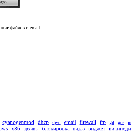
ание файлов и email
cyanogenmod
dhcp
email
firewall
ftp
djvu
gif
gps
i
ows
x86
блокировка
виджет
википеди
архивы
видео