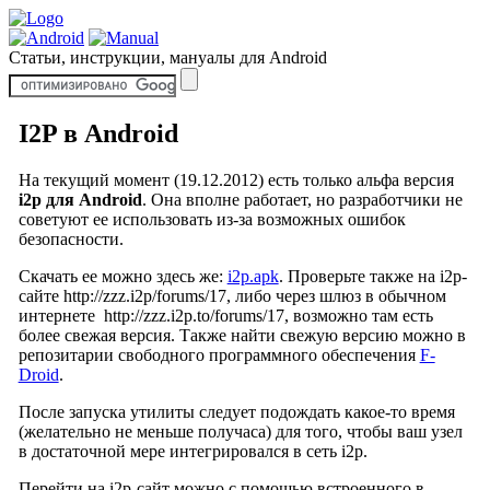
Статьи, инструкции, мануалы для Android
I2P в Android
На текущий момент (19.12.2012) есть только альфа версия
i2p для Android
. Она вполне работает, но разработчики не
советуют ее использовать из-за возможных ошибок
безопасности.
Скачать ее можно здесь же:
i2p.apk
. Проверьте также на i2p-
сайте http://zzz.i2p/forums/17, либо через шлюз в обычном
интернете http://zzz.i2p.to/forums/17, возможно там есть
более свежая версия. Также найти свежую версию можно в
репозитарии свободного программного обеспечения
F-
Droid
.
После запуска утилиты следует подождать какое-то время
(желательно не меньше получаса) для того, чтобы ваш узел
в достаточной мере интегрировался в сеть i2p.
Перейти на i2p-сайт можно с помощью встроенного в