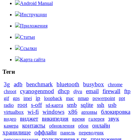
Android Manual
Инструкции
Приложения
Статьи
Ссылки
Карта сайта
Теги
3g
adb
benchmark
bluetooth
busybox
chrome
cyanogenmod
dhcp
email
firewall
ftp
chroot
djvu
ip
gif
gps
imei
loopback
mac
nmap
powerpoint
ppt
root
s-off
smb
sqlite
ssh
usb
radio
sd-карта
wi-fi
windows
x86
блокировка
virtualbox
архивы
виджет
википедия
звук
видео
время
галерея
контакты
онлайн
камера
обновления
обои
хранилище
оффлайн
панель
переводчик
подключение к пк
приложения
персонализация