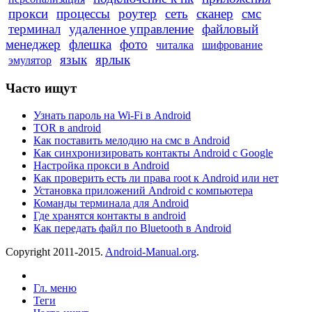
прокси
процессы
роутер
сеть
сканер
смс
терминал
удаленное управление
файловый
менеджер
флешка
фото
читалка
шифрование
язык
ярлык
эмулятор
Часто ищут
Узнать пароль на Wi-Fi в Android
TOR в android
Как поставить мелодию на смс в Android
Как синхронизировать контакты Android с Google
Настройка прокси в Android
Как проверить есть ли права root к Android или нет
Установка приложений Android с компьютера
Команды терминала для Android
Где хранятся контакты в android
Как передать файл по Bluetooth в Android
Copyright 2011-2015.
Android-Manual.org
.
Гл. меню
Теги