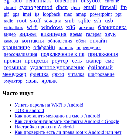
3g
adb
benchmark
bluetooth
busybox
chrome
cyanogenmod
dhcp
email
firewall
ftp
chroot
djvu
ip
gif
gps
imei
loopback
mac
nmap
powerpoint
ppt
root
s-off
smb
sqlite
ssh
usb
radio
sd-карта
wi-fi
windows
x86
блокировка
virtualbox
архивы
виджет
википедия
звук
видео
время
галерея
контакты
онлайн
камера
обновления
обои
хранилище
оффлайн
панель
переводчик
подключение к пк
приложения
персонализация
прокси
процессы
роутер
сеть
сканер
смс
терминал
удаленное управление
файловый
менеджер
флешка
фото
читалка
шифрование
язык
ярлык
эмулятор
Часто ищут
Узнать пароль на Wi-Fi в Android
TOR в android
Как поставить мелодию на смс в Android
Как синхронизировать контакты Android с Google
Настройка прокси в Android
Как проверить есть ли права root к Android или нет