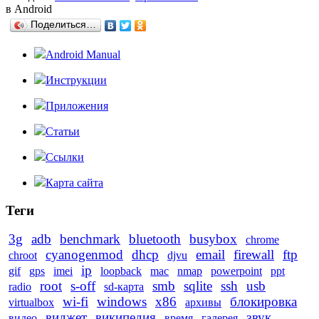
в Android
Поделиться…
Android Manual
Инструкции
Приложения
Статьи
Ссылки
Карта сайта
Теги
3g
adb
benchmark
bluetooth
busybox
chrome
cyanogenmod
dhcp
email
firewall
ftp
chroot
djvu
ip
gif
gps
imei
loopback
mac
nmap
powerpoint
ppt
root
s-off
smb
sqlite
ssh
usb
radio
sd-карта
wi-fi
windows
x86
блокировка
virtualbox
архивы
виджет
википедия
звук
видео
время
галерея