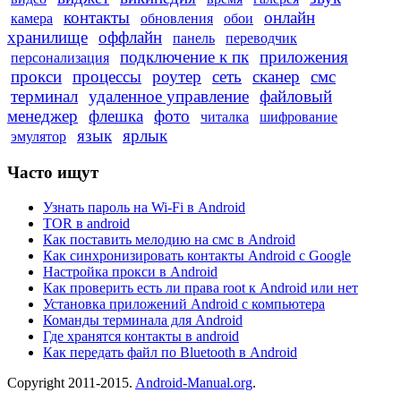
контакты
онлайн
камера
обновления
обои
хранилище
оффлайн
панель
переводчик
подключение к пк
приложения
персонализация
прокси
процессы
роутер
сеть
сканер
смс
терминал
удаленное управление
файловый
менеджер
флешка
фото
читалка
шифрование
язык
ярлык
эмулятор
Часто ищут
Узнать пароль на Wi-Fi в Android
TOR в android
Как поставить мелодию на смс в Android
Как синхронизировать контакты Android с Google
Настройка прокси в Android
Как проверить есть ли права root к Android или нет
Установка приложений Android с компьютера
Команды терминала для Android
Где хранятся контакты в android
Как передать файл по Bluetooth в Android
Copyright 2011-2015.
Android-Manual.org
.