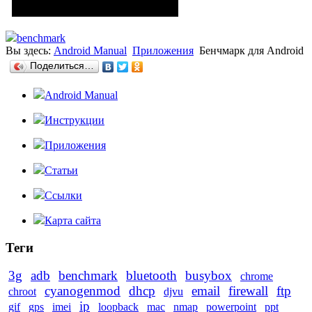
benchmark
Вы здесь:
Android Manual
Приложения
Бенчмарк для Android
Поделиться…
Android Manual
Инструкции
Приложения
Статьи
Ссылки
Карта сайта
Теги
3g
adb
benchmark
bluetooth
busybox
chrome
cyanogenmod
dhcp
email
firewall
ftp
chroot
djvu
ip
gif
gps
imei
loopback
mac
nmap
powerpoint
ppt