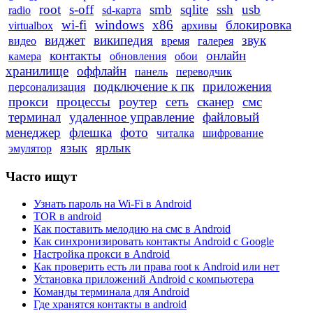
root
s-off
smb
sqlite
ssh
usb
radio
sd-карта
wi-fi
windows
x86
блокировка
virtualbox
архивы
виджет
википедия
звук
видео
время
галерея
контакты
онлайн
камера
обновления
обои
хранилище
оффлайн
панель
переводчик
подключение к пк
приложения
персонализация
прокси
процессы
роутер
сеть
сканер
смс
терминал
удаленное управление
файловый
менеджер
флешка
фото
читалка
шифрование
язык
ярлык
эмулятор
Часто ищут
Узнать пароль на Wi-Fi в Android
TOR в android
Как поставить мелодию на смс в Android
Как синхронизировать контакты Android с Google
Настройка прокси в Android
Как проверить есть ли права root к Android или нет
Установка приложений Android с компьютера
Команды терминала для Android
Где хранятся контакты в android