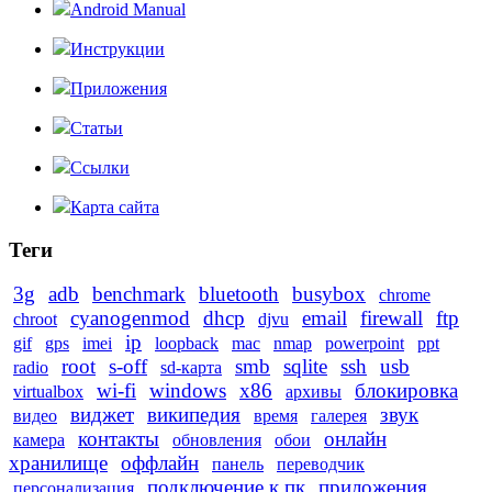
Android Manual
Инструкции
Приложения
Статьи
Ссылки
Карта сайта
Теги
3g
adb
benchmark
bluetooth
busybox
chrome
cyanogenmod
dhcp
email
firewall
ftp
chroot
djvu
ip
gif
gps
imei
loopback
mac
nmap
powerpoint
ppt
root
s-off
smb
sqlite
ssh
usb
radio
sd-карта
wi-fi
windows
x86
блокировка
virtualbox
архивы
виджет
википедия
звук
видео
время
галерея
контакты
онлайн
камера
обновления
обои
хранилище
оффлайн
панель
переводчик
подключение к пк
приложения
персонализация