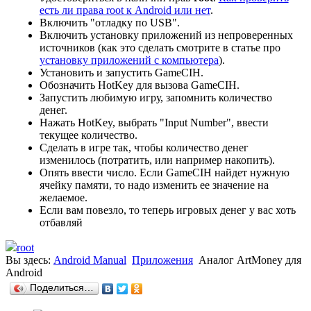
есть ли права root к Android или нет
.
Включить "отладку по USB".
Включить установку приложений из непроверенных
источников (как это сделать смотрите в статье про
установку приложений с компьютера
).
Установить и запустить GameCIH.
Обозначить HotKey для вызова GameCIH.
Запустить любимую игру, запомнить количество
денег.
Нажать HotKey, выбрать "Input Number", ввести
текущее количество.
Сделать в игре так, чтобы количество денег
изменилось (потратить, или например накопить).
Опять ввести число. Если GameCIH найдет нужную
ячейку памяти, то надо изменить ее значение на
желаемое.
Если вам повезло, то теперь игровых денег у вас хоть
отбавляй
root
Вы здесь:
Android Manual
Приложения
Аналог ArtMoney для
Android
Поделиться…