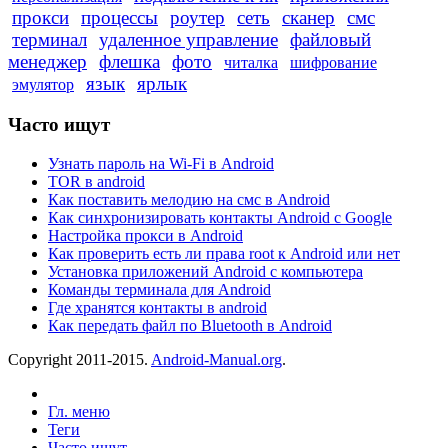
прокси
процессы
роутер
сеть
сканер
смс
терминал
удаленное управление
файловый
менеджер
флешка
фото
читалка
шифрование
язык
ярлык
эмулятор
Часто ищут
Узнать пароль на Wi-Fi в Android
TOR в android
Как поставить мелодию на смс в Android
Как синхронизировать контакты Android с Google
Настройка прокси в Android
Как проверить есть ли права root к Android или нет
Установка приложений Android с компьютера
Команды терминала для Android
Где хранятся контакты в android
Как передать файл по Bluetooth в Android
Copyright 2011-2015.
Android-Manual.org
.
Гл. меню
Теги
Часто ищут