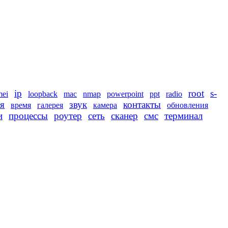
ip
root
s-
mei
loopback
mac
nmap
powerpoint
ppt
radio
я
звук
контакты
время
галерея
камера
обновления
и
процессы
роутер
сеть
сканер
смс
терминал