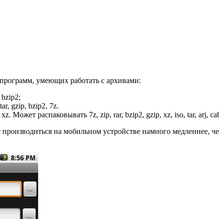
 программ, умеющих работать с архивами:
, bzip2;
r, gzip, bzip2, 7z.
xz. Может распаковывать 7z, zip, rar, bzip2, gzip, xz, iso, tar, arj, cab
 производиться на мобильном устройстве намного медленнее, че