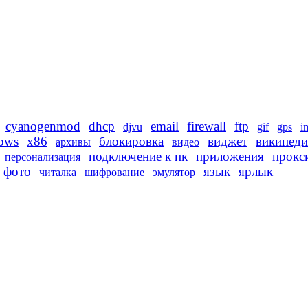
cyanogenmod
dhcp
email
firewall
ftp
djvu
gif
gps
i
ows
x86
блокировка
виджет
википеди
архивы
видео
подключение к пк
приложения
прокс
персонализация
фото
язык
ярлык
читалка
шифрование
эмулятор