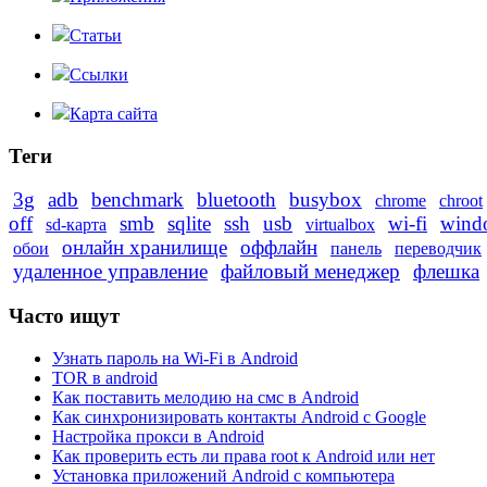
Статьи
Ссылки
Карта сайта
Теги
3g
adb
benchmark
bluetooth
busybox
chrome
chroot
off
smb
sqlite
ssh
usb
wi-fi
wind
sd-карта
virtualbox
онлайн хранилище
оффлайн
обои
панель
переводчик
удаленное управление
файловый менеджер
флешка
Часто ищут
Узнать пароль на Wi-Fi в Android
TOR в android
Как поставить мелодию на смс в Android
Как синхронизировать контакты Android с Google
Настройка прокси в Android
Как проверить есть ли права root к Android или нет
Установка приложений Android с компьютера