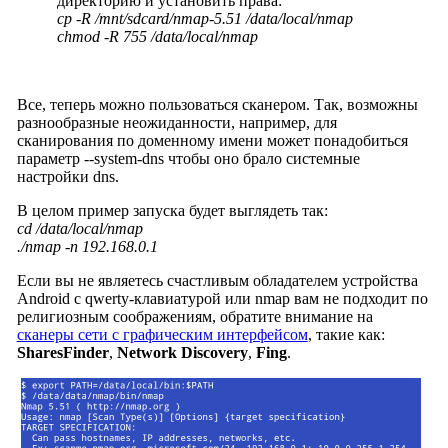
директорию и установить права:
cp -R /mnt/sdcard/nmap-5.51 /data/
local
/nmap
chmod -R 755 /data/
local
/nmap
Все, теперь можно пользоваться сканером. Так, возможны
разнообразные неожиданности, например, для
сканирования по доменному имени может понадобиться
параметр --system-dns чтобы оно брало системные
настройки dns.
В целом пример запуска будет выглядеть так:
cd /data/local/nmap
./nmap
-n 192.168.0.1
Если вы не являетесь счастливым обладателем устройства
Android с qwerty-клавиатурой или nmap вам не подходит по
религиозным соображениям, обратите внимание на
сканеры сети с графическим интерфейсом
, такие как:
SharesFinder
,
Network Discovery
,
Fing
.