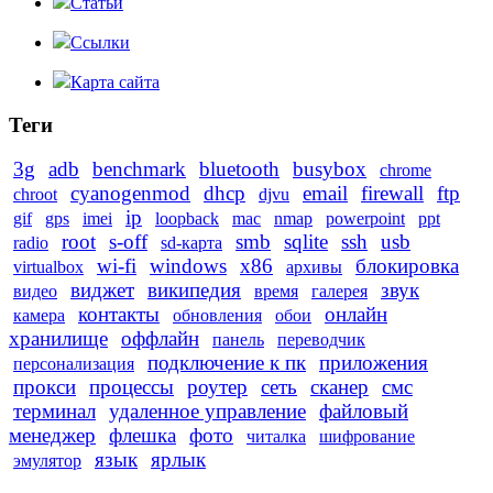
Статьи
Ссылки
Карта сайта
Теги
3g
adb
benchmark
bluetooth
busybox
chrome
cyanogenmod
dhcp
email
firewall
ftp
chroot
djvu
ip
gif
gps
imei
loopback
mac
nmap
powerpoint
ppt
root
s-off
smb
sqlite
ssh
usb
radio
sd-карта
wi-fi
windows
x86
блокировка
virtualbox
архивы
виджет
википедия
звук
видео
время
галерея
контакты
онлайн
камера
обновления
обои
хранилище
оффлайн
панель
переводчик
подключение к пк
приложения
персонализация
прокси
процессы
роутер
сеть
сканер
смс
терминал
удаленное управление
файловый
менеджер
флешка
фото
читалка
шифрование
язык
ярлык
эмулятор