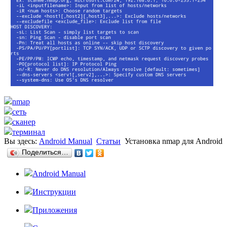
nmap
сеть
сканер
терминал
Вы здесь:
Android Manual
Статьи
Установка nmap для Android
Поделиться…
Android Manual
Инструкции
Приложения