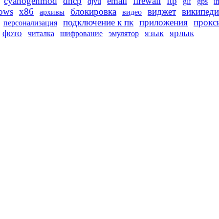
cyanogenmod
dhcp
email
firewall
ftp
djvu
gif
gps
i
ows
x86
блокировка
виджет
википеди
архивы
видео
подключение к пк
приложения
прокс
персонализация
фото
язык
ярлык
читалка
шифрование
эмулятор