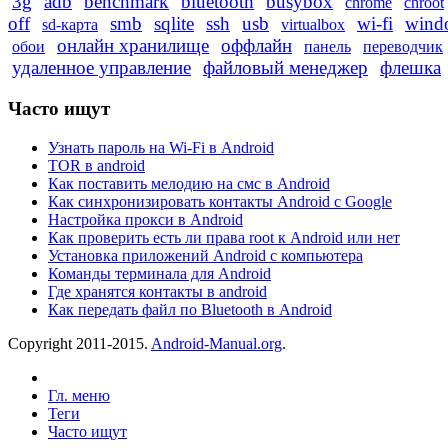
3g
adb
benchmark
bluetooth
busybox
chrome
chroot
off
smb
sqlite
ssh
usb
wi-fi
wind
sd-карта
virtualbox
онлайн хранилище
оффлайн
обои
панель
переводчик
удаленное управление
файловый менеджер
флешка
Часто ищут
Узнать пароль на Wi-Fi в Android
TOR в android
Как поставить мелодию на смс в Android
Как синхронизировать контакты Android с Google
Настройка прокси в Android
Как проверить есть ли права root к Android или нет
Установка приложений Android с компьютера
Команды терминала для Android
Где хранятся контакты в android
Как передать файл по Bluetooth в Android
Copyright 2011-2015.
Android-Manual.org
.
Гл. меню
Теги
Часто ищут