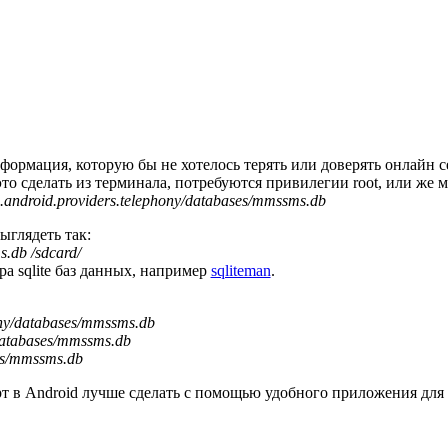
формация, которую бы не хотелось терять или доверять онлайн 
то сделать из терминала, потребуются привилегии root, или же м
.android.providers.telephony/databases/mmssms.db
ыглядеть так:
s.db /sdcard/
а sqlite баз данных, например
sqliteman
.
ony/databases/mmssms.db
/databases/mmssms.db
es/mmssms.db
т в Android лучше сделать с помощью удобного приложения для 