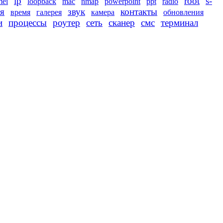
ip
root
s-
mei
loopback
mac
nmap
powerpoint
ppt
radio
я
звук
контакты
время
галерея
камера
обновления
и
процессы
роутер
сеть
сканер
смс
терминал