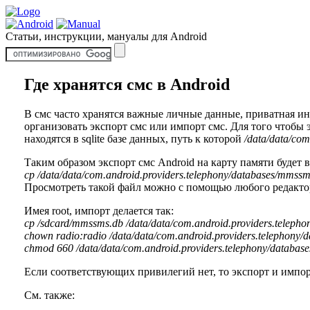
Статьи, инструкции, мануалы для Android
Где хранятся смс в Android
В смс часто хранятся важные личные данные, приватная ин
организовать экспорт смс или импорт смс. Для того чтобы э
находятся в sqlite базе данных, путь к которой
/data/data/com
Таким образом экспорт смс Android на карту памяти будет в
cp /data/data/com.android.providers.telephony/databases/mmssm
Просмотреть такой файл можно с помощью любого редактор
Имея root, импорт делается так:
cp /sdcard/mmssms.db /data/data/com.android.providers.teleph
chown radio:radio /data/data/com.android.providers.telephony
chmod 660 /data/data/com.android.providers.telephony/databas
Если соответствующих привилегий нет, то экспорт и импор
См. также: