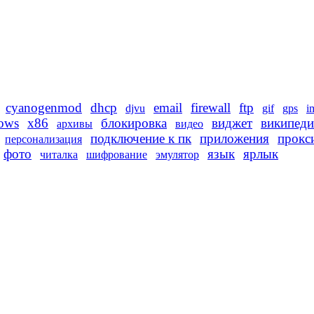
cyanogenmod
dhcp
email
firewall
ftp
djvu
gif
gps
i
ows
x86
блокировка
виджет
википеди
архивы
видео
подключение к пк
приложения
прокс
персонализация
фото
язык
ярлык
читалка
шифрование
эмулятор