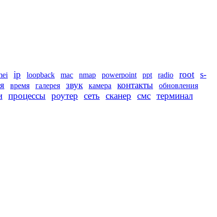
ip
root
s-
mei
loopback
mac
nmap
powerpoint
ppt
radio
я
звук
контакты
время
галерея
камера
обновления
и
процессы
роутер
сеть
сканер
смс
терминал