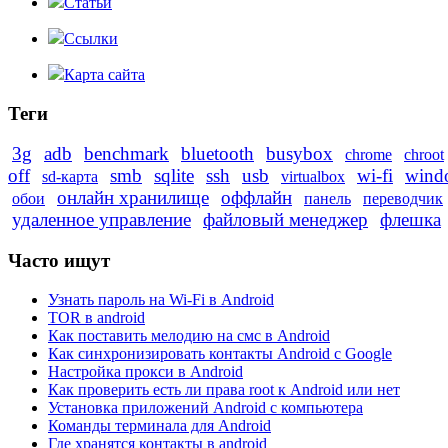
Статьи
Ссылки
Карта сайта
Теги
3g
adb
benchmark
bluetooth
busybox
chrome
chroot
off
smb
sqlite
ssh
usb
wi-fi
wind
sd-карта
virtualbox
онлайн хранилище
оффлайн
обои
панель
переводчик
удаленное управление
файловый менеджер
флешка
Часто ищут
Узнать пароль на Wi-Fi в Android
TOR в android
Как поставить мелодию на смс в Android
Как синхронизировать контакты Android с Google
Настройка прокси в Android
Как проверить есть ли права root к Android или нет
Установка приложений Android с компьютера
Команды терминала для Android
Где хранятся контакты в android