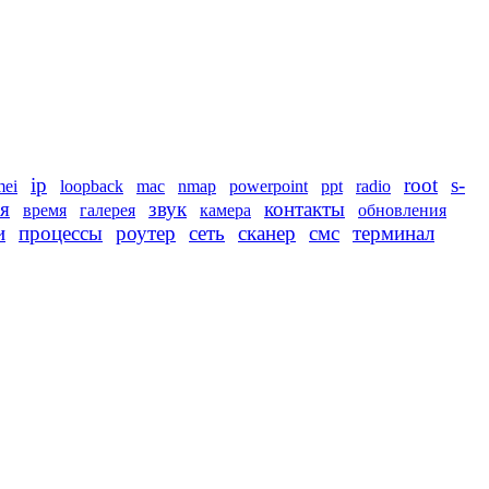
ip
root
s-
mei
loopback
mac
nmap
powerpoint
ppt
radio
я
звук
контакты
время
галерея
камера
обновления
и
процессы
роутер
сеть
сканер
смс
терминал