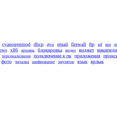
cyanogenmod
dhcp
email
firewall
ftp
djvu
gif
gps
i
ows
x86
блокировка
виджет
википеди
архивы
видео
подключение к пк
приложения
прокс
персонализация
фото
язык
ярлык
читалка
шифрование
эмулятор