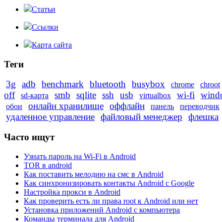
Статьи
Ссылки
Карта сайта
Теги
3g
adb
benchmark
bluetooth
busybox
chrome
chroot
off
smb
sqlite
ssh
usb
wi-fi
wind
sd-карта
virtualbox
онлайн хранилище
оффлайн
обои
панель
переводчик
удаленное управление
файловый менеджер
флешка
Часто ищут
Узнать пароль на Wi-Fi в Android
TOR в android
Как поставить мелодию на смс в Android
Как синхронизировать контакты Android с Google
Настройка прокси в Android
Как проверить есть ли права root к Android или нет
Установка приложений Android с компьютера
Команды терминала для Android