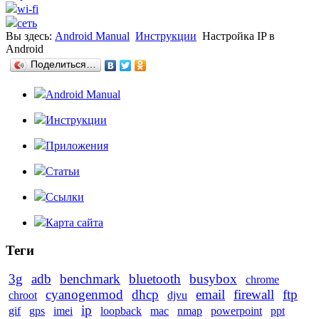
wi-fi
сеть
Вы здесь:
Android Manual
Инструкции
Настройка IP в
Android
Поделиться…
Android Manual
Инструкции
Приложения
Статьи
Ссылки
Карта сайта
Теги
3g
adb
benchmark
bluetooth
busybox
chrome
cyanogenmod
dhcp
email
firewall
ftp
chroot
djvu
ip
gif
gps
imei
loopback
mac
nmap
powerpoint
ppt