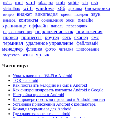
root
s-off
smb
sqlite
ssh
usb
radio
sd-карта
wi-fi
windows
x86
блокировка
virtualbox
архивы
виджет
википедия
звук
видео
время
галерея
контакты
онлайн
камера
обновления
обои
хранилище
оффлайн
панель
переводчик
подключение к пк
приложения
персонализация
прокси
процессы
роутер
сеть
сканер
смс
терминал
удаленное управление
файловый
менеджер
флешка
фото
читалка
шифрование
язык
ярлык
эмулятор
Часто ищут
Узнать пароль на Wi-Fi в Android
TOR в android
Как поставить мелодию на смс в Android
Как синхронизировать контакты Android с Google
Настройка прокси в Android
Как проверить есть ли права root к Android или нет
Установка приложений Android с компьютера
Команды терминала для Android
Где хранятся контакты в android