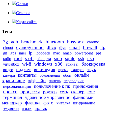
Статьи
Ссылки
Карта сайта
Теги
3g
adb
benchmark
bluetooth
busybox
chrome
cyanogenmod
dhcp
email
firewall
ftp
chroot
djvu
ip
gif
gps
imei
loopback
mac
nmap
powerpoint
ppt
root
s-off
smb
sqlite
ssh
usb
radio
sd-карта
wi-fi
windows
x86
блокировка
virtualbox
архивы
виджет
википедия
звук
видео
время
галерея
контакты
онлайн
камера
обновления
обои
хранилище
оффлайн
панель
переводчик
подключение к пк
приложения
персонализация
прокси
процессы
роутер
сеть
сканер
смс
терминал
удаленное управление
файловый
менеджер
флешка
фото
читалка
шифрование
язык
ярлык
эмулятор