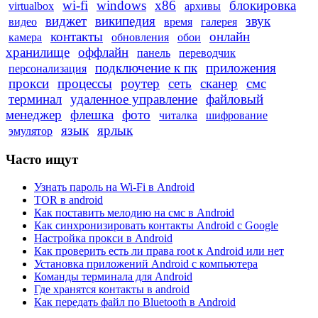
wi-fi
windows
x86
блокировка
virtualbox
архивы
виджет
википедия
звук
видео
время
галерея
контакты
онлайн
камера
обновления
обои
хранилище
оффлайн
панель
переводчик
подключение к пк
приложения
персонализация
прокси
процессы
роутер
сеть
сканер
смс
терминал
удаленное управление
файловый
менеджер
флешка
фото
читалка
шифрование
язык
ярлык
эмулятор
Часто ищут
Узнать пароль на Wi-Fi в Android
TOR в android
Как поставить мелодию на смс в Android
Как синхронизировать контакты Android с Google
Настройка прокси в Android
Как проверить есть ли права root к Android или нет
Установка приложений Android с компьютера
Команды терминала для Android
Где хранятся контакты в android
Как передать файл по Bluetooth в Android