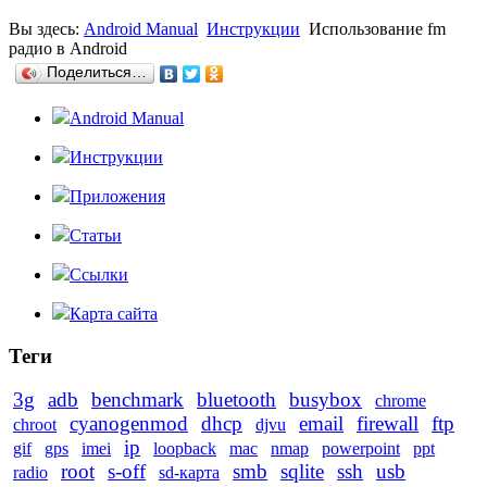
Вы здесь:
Android Manual
Инструкции
Использование fm
радио в Android
Поделиться…
Android Manual
Инструкции
Приложения
Статьи
Ссылки
Карта сайта
Теги
3g
adb
benchmark
bluetooth
busybox
chrome
cyanogenmod
dhcp
email
firewall
ftp
chroot
djvu
ip
gif
gps
imei
loopback
mac
nmap
powerpoint
ppt
root
s-off
smb
sqlite
ssh
usb
radio
sd-карта