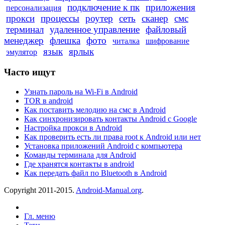
подключение к пк
приложения
персонализация
прокси
процессы
роутер
сеть
сканер
смс
терминал
удаленное управление
файловый
менеджер
флешка
фото
читалка
шифрование
язык
ярлык
эмулятор
Часто ищут
Узнать пароль на Wi-Fi в Android
TOR в android
Как поставить мелодию на смс в Android
Как синхронизировать контакты Android с Google
Настройка прокси в Android
Как проверить есть ли права root к Android или нет
Установка приложений Android с компьютера
Команды терминала для Android
Где хранятся контакты в android
Как передать файл по Bluetooth в Android
Copyright 2011-2015.
Android-Manual.org
.
Гл. меню