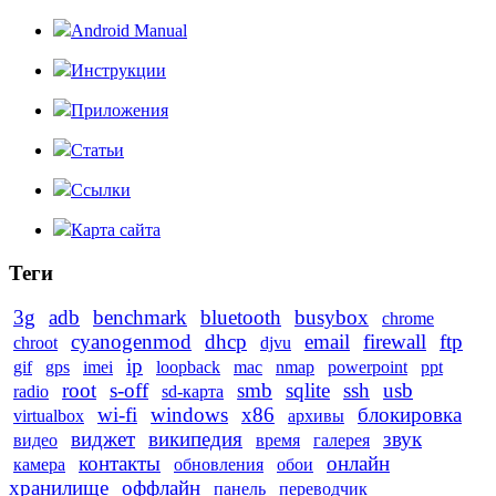
Android Manual
Инструкции
Приложения
Статьи
Ссылки
Карта сайта
Теги
3g
adb
benchmark
bluetooth
busybox
chrome
cyanogenmod
dhcp
email
firewall
ftp
chroot
djvu
ip
gif
gps
imei
loopback
mac
nmap
powerpoint
ppt
root
s-off
smb
sqlite
ssh
usb
radio
sd-карта
wi-fi
windows
x86
блокировка
virtualbox
архивы
виджет
википедия
звук
видео
время
галерея
контакты
онлайн
камера
обновления
обои
хранилище
оффлайн
панель
переводчик